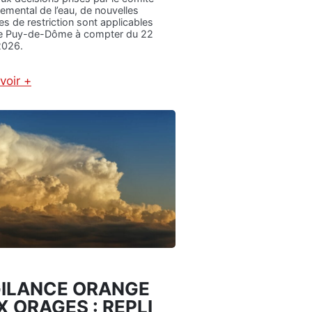
T
emental de l’eau, de nouvelles
s de restriction sont applicables
I
le Puy-de-Dôme à compter du 22
O
 2026.
N
N
E
voir +
M
:
E
A
N
R
T
R
E
Ê
T
T
D
É
E
P
C
R
I
É
R
F
C
E
U
C
L
T
GILANCE ORANGE
A
O
T
 ORAGES : REPLI
R