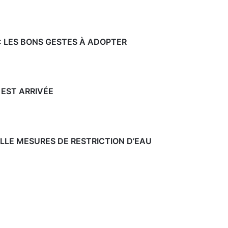
E
n
À
L
’
a
: LES BONS GESTES À ADOPTER
A
I
v
L
D
i
E
 EST ARRIVÉE
B
g
I
L
a
L
O
LLE MESURES DE RESTRICTION D’EAU
t
M
i
o
n