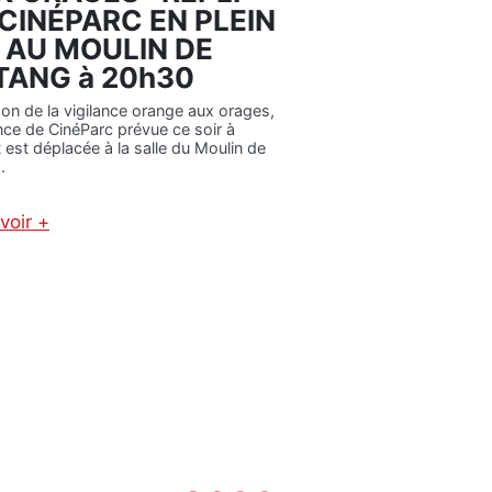
I
A
 CINÉPARC EN PLEIN
O
L
R AU MOULIN DE
N
:
ÉTANG à 20h30
N
O
son de la vigilance orange aux orages,
U
nce de CinéParc prévue ce soir à
V
t est déplacée à la salle du Moulin de
E
.
L
L
voir +
E
:
M
V
E
I
S
G
U
I
R
L
E
A
S
N
D
C
E
E
R
O
E
R
S