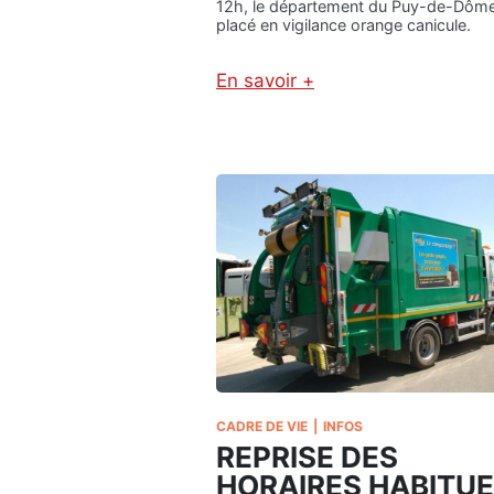
a
12h, le département du Puy-de-Dôme
i
placé en vigilance orange canicule.
n
!
En savoir +
:
V
I
G
I
L
A
N
C
E
O
R
A
N
G
CADRE DE VIE
|
INFOS
E
REPRISE DES
C
A
HORAIRES HABITU