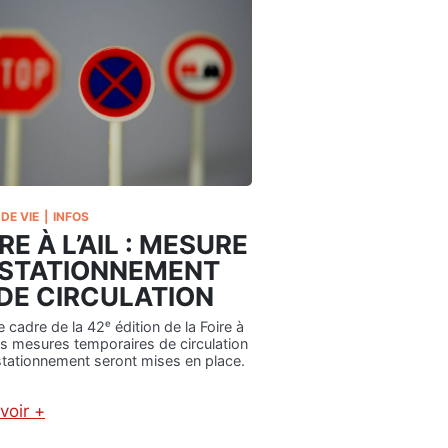
DE VIE
|
INFOS
RE À L’AIL : MESURE
 STATIONNEMENT
 DE CIRCULATION
e cadre de la 42ᵉ édition de la Foire à
 des mesures temporaires de circulation
stationnement seront mises en place.
voir +
: