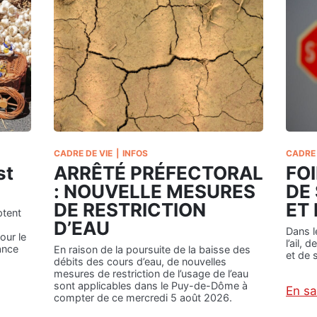
CADRE DE VIE
|
INFOS
CADRE 
st
ARRÊTÉ PRÉFECTORAL
FOI
: NOUVELLE MESURES
DE
DE RESTRICTION
ET
ptent
D’EAU
Dans l
ur le
l’ail,
ance
En raison de la poursuite de la baisse des
et de 
débits des cours d’eau, de nouvelles
mesures de restriction de l’usage de l’eau
sont applicables dans le Puy-de-Dôme à
En sa
compter de ce mercredi 5 août 2026.