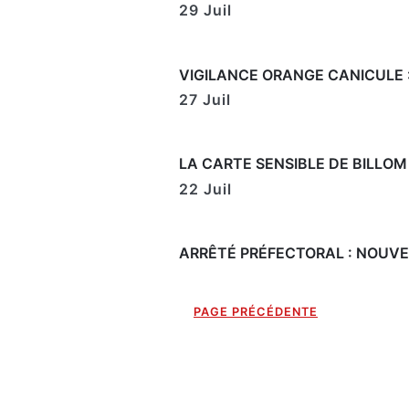
I
29 Juil
O
R
P
E
T
S
E
VIGILANCE ORANGE CANICULE 
H
R
A
27 Juil
B
I
T
LA CARTE SENSIBLE DE BILLOM
U
E
22 Juil
L
S
D
ARRÊTÉ PRÉFECTORAL : NOUVE
U
S
B
A
PAGE PRÉCÉDENTE