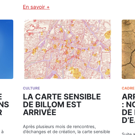
En savoir +
:
A
R
R
Ê
T
É
P
R
É
F
E
C
CULTURE
CADRE 
T
E
LA CARTE SENSIBLE
AR
O
ONS
DE BILLOM EST
: 
R
A
R
ARRIVÉE
DE
L
D’
:
Après plusieurs mois de rencontres,
N
 à
d’échanges et de création, la carte sensible
O
Suite 