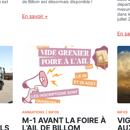
 est
de Billom est désormais disponible !
U
départ
mesure
V
dans 
E
En savoir +
juillet
L
:
L
L
E
A
En sa
M
C
E
A
S
R
U
T
R
E
E
S
S
E
D
N
E
S
R
I
E
B
S
L
T
E
ANIMATIONS
|
INFOS
INFOS
R
D
M-1 AVANT LA FOIRE À
VI
I
E
C
ELS
L’AIL DE BILLOM
AUX
B