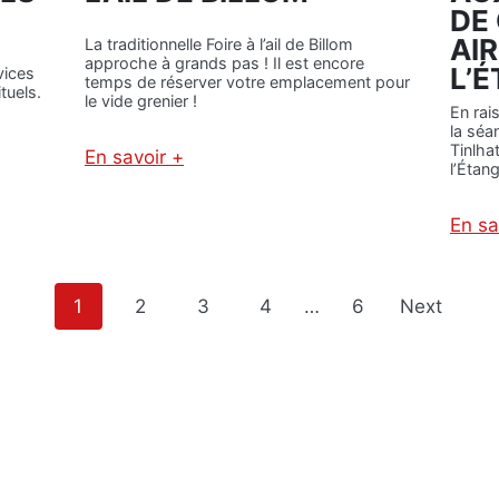
T
I
DE
I
L
AI
La traditionnelle Foire à l’ail de Billom
O
L
approche à grands pas ! Il est encore
L’
N
vices
O
temps de réserver votre emplacement pour
tuels.
D
M
le vide grenier !
En rai
’
E
la séa
E
S
Tinlha
En savoir +
A
T
l’Étang
:
U
A
M
R
-
En sa
R
1
I
A
V
V
É
P
1
2
3
4
…
6
Next
A
E
N
o
T
L
s
A
F
t
O
I
s
R