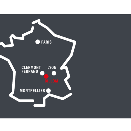
I
N
É
P
A
R
C
E
N
P
L
E
I
N
A
I
R
A
U
M
O
U
L