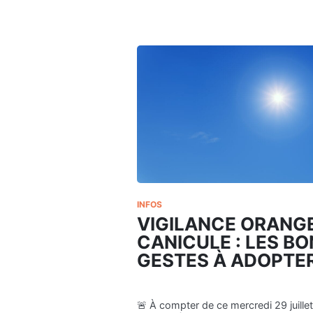
l
a
F
O
I
R
E
À
L
’
A
I
L
:
c
INFOS
’
VIGILANCE ORANG
e
CANICULE : LES B
s
GESTES À ADOPTE
t
d
e
m
🚨 À compter de ce mercredi 29 juillet