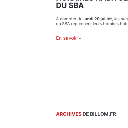
N
DU SBA
I
C
U
À compter du
lundi 20 juillet
, les ser
du SBA reprennent leurs horaires habi
L
E
:
En savoir +
L
:
E
R
S
E
B
P
O
R
N
I
S
S
G
E
E
D
S
E
T
S
E
H
S
O
ARCHIVES
DE BILLOM.FR
À
R
A
A
D